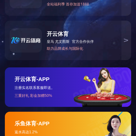
摇臂转床
数控等离子火焰切割机
车床
乐鱼体育(中国)官方网站-LEYU SPORTS上每页
1
2
下一页
尾页
企业概况
乐鱼体育(中国)官方网站
产品展示
工程案列
合作
加盟
服务支持
联系我们