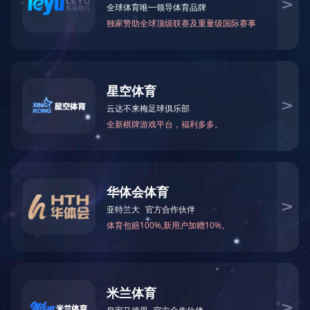
武汉御龙湾地下室
天津市和平区万通大厦（信达二期）
湖北高投双创工坊
湖南省质量服务百强品牌