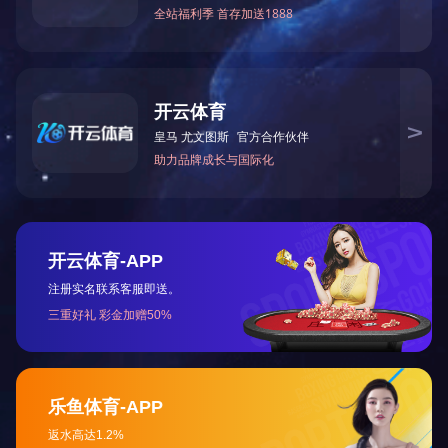
扫解决，瞩目当我们
扫码而光，移动手机点击